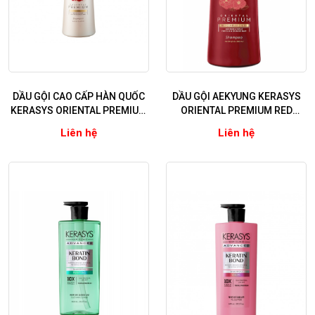
DẦU GỘI CAO CẤP HÀN QUỐC
DẦU GỘI AEKYUNG KERASYS
KERASYS ORIENTAL PREMIUM
ORIENTAL PREMIUM RED
RED CAMELLIA EX
CAMELLIA EX (Giảm gãy rụng,
Liên hệ
Liên hệ
VOLUMIZING REPAIR 600ml
hỗ trợ mọc tóc) 600ml