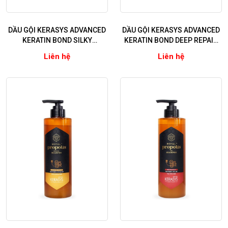
DẦU GỘI KERASYS ADVANCED
DẦU GỘI KERASYS ADVANCED
KERATIN BOND SILKY
KERATIN BOND DEEP REPAIR
MOISTURE (Phục hồi và dưỡng
(Phục hồi chuyên sâu tóc hư
Liên hệ
Liên hệ
ẩm chuyên sâu)
tổn nặng)