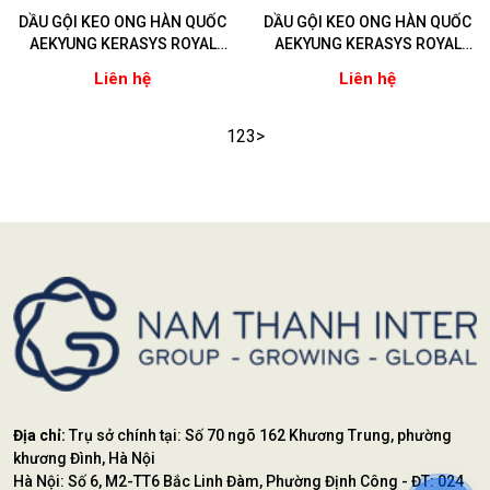
DẦU GỘI KEO ONG HÀN QUỐC
DẦU GỘI KEO ONG HÀN QUỐC
AEKYUNG KERASYS ROYAL
AEKYUNG KERASYS ROYAL
PROPOLIS ORIGINAL (Ngăn
PROPOLIS RED (Ngăn ngừa
Liên hệ
Liên hệ
ngừa rụng tóc - Phục hồi tóc
rụng tóc – Làm phồng tóc
hư tổn nặng)
mỏng xẹp)
1
2
3
>
Địa chỉ:
Trụ sở chính tại: Số 70 ngõ 162 Khương Trung, phường
khương Đình, Hà Nội
Hà Nội: Số 6, M2-TT6 Bắc Linh Đàm, Phường Định Công - ĐT: 024