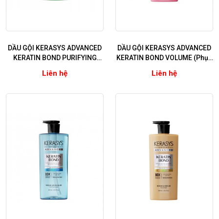
DẦU GỘI KERASYS ADVANCED
DẦU GỘI KERASYS ADVANCED
KERATIN BOND PURIFYING
KERATIN BOND VOLUME (Phục
(Phục hồi chuyên sâu, sạch
hồi chuyên sâu, làm phồng và
Liên hệ
Liên hệ
sâu và detox da đầu)
ngăn ngừa rụng tóc)