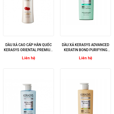
DẦU XẢ CAO CẤP HÀN QUỐC
DẦU XẢ KERASYS ADVANCED
KERASYS ORIENTAL PREMIUM
KERATIN BOND PURIFYING
RED CAMELLIA EX
(Phục hồi chuyên sâu, sạch
Liên hệ
Liên hệ
VOLUMIZING REPAIR 600ml
sâu và detox da đầu)