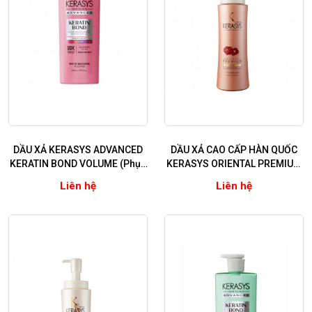
DẦU XẢ KERASYS ADVANCED
DẦU XẢ CAO CẤP HÀN QUỐC
KERATIN BOND VOLUME (Phục
KERASYS ORIENTAL PREMIUM
hồi chuyên sâu, làm phồng và
RED CAMELLIA EX INTENSIVE
Liên hệ
Liên hệ
ngăn ngừa rụng tóc)
REPAIR 600ml