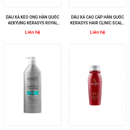
DẦU XẢ KEO ONG HÀN QUỐC
DẦU XẢ CAO CẤP HÀN QUỐC
AEKYUNG KERASYS ROYAL
KERASYS HAIR CLINIC SCALP
PROPOLIS GREEN (Ngăn ngừa
DEEP CLEANSING (Dành cho
Liên hệ
Liên hệ
rụng tóc - Dưỡng ẩm chuyên
da đầu thường & khô)
sâu cho tóc khô xơ)