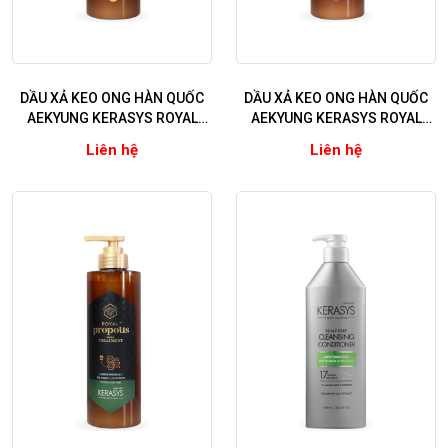
DẦU XẢ KEO ONG HÀN QUỐC
DẦU XẢ KEO ONG HÀN QUỐC
AEKYUNG KERASYS ROYAL
AEKYUNG KERASYS ROYAL
PROPOLIS ORIGINAL (Ngăn
PROPOLIS RED (Ngăn ngừa
Liên hệ
Liên hệ
ngừa rụng tóc - Phục hồi tóc
rụng tóc – Làm phồng tóc
hư tổn nặng)
mỏng xẹp)