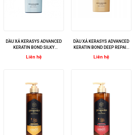
DẦU XẢ KERASYS ADVANCED
DẦU XẢ KERASYS ADVANCED
KERATIN BOND SILKY
KERATIN BOND DEEP REPAIR
MOISTURE (Phục hồi và dưỡng
(Phục hồi chuyên sâu tóc hư
Liên hệ
Liên hệ
ẩm chuyên sâu)
tổn nặng)