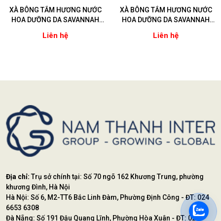
XÀ BÔNG TẮM HƯƠNG NƯỚC
XÀ BÔNG TẮM HƯƠNG NƯỚC
HOA DƯỠNG DA SAVANNAH
HOA DƯỠNG DA SAVANNAH
EXOTIC GLOW ( Hương Cam
ORIENTAL GLOW ( Hương Hoa
Liên hệ
Liên hệ
Bergamot)
Ly)
Địa chỉ:
Trụ sở chính tại: Số 70 ngõ 162 Khương Trung, phường
khương Đình, Hà Nội
Hà Nội: Số 6, M2-TT6 Bắc Linh Đàm, Phường Định Công - ĐT: 024
6653 6308
Đà Nẵng: Số 191 Đậu Quang Lĩnh, Phường Hòa Xuân - ĐT: 023