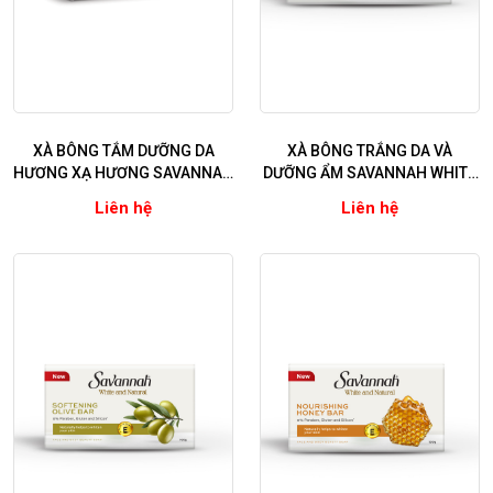
XÀ BÔNG TẮM DƯỠNG DA
XÀ BÔNG TRẮNG DA VÀ
HƯƠNG XẠ HƯƠNG SAVANNAH
DƯỠNG ẨM SAVANNAH WHITE
MOMENT DREAMY CREAMY
& NATURAL- ROSE ( Tinh chất
Liên hệ
Liên hệ
Hoa Hồng)